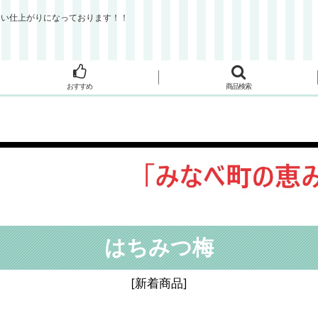
すい仕上がりになっております！！
おすすめ
商品検索
はちみつ梅
[
新着商品
]