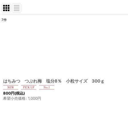
7
件
サブカテゴリ
:
表示数
:
並び順
:
はちみつ つぶれ梅 塩分8％ 小粒サイズ 300ｇ
800
円
(税込)
希望小売価格
:
1,000
円