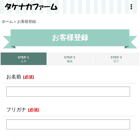
ホーム
>
お客様登録
お客様登録
STEP 1
STEP 2
STEP 3
入力
確認
完了
お名前
[
必須
]
フリガナ
[
必須
]