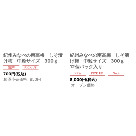
表示数
:
並び順
:
絞り込む
紀州みなべの南高梅 しそ漬
紀州みなべの南高梅 しそ漬
け梅 中粒サイズ 300ｇ
け梅 中粒サイズ 300ｇ
12個パック入り
700
円
(税込)
希望小売価格
:
850
円
8,000
円
(税込)
オープン価格