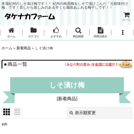
本場紀州のしそ漬け梅です！！ 紀州の南高梅をしそで漬けこんだ「元祖味付け
梅」です！昔しから親しみのある辛くも風味あふれる梅干しです！！
カート
ホーム
カテゴリ
おすすめ
商品検索
特商法表示
ホーム
>
新着商品
>
しそ漬け梅
しそ漬け梅
[
新着商品
]
表示順変更
閉じる
4
件
サブカテゴリ
: