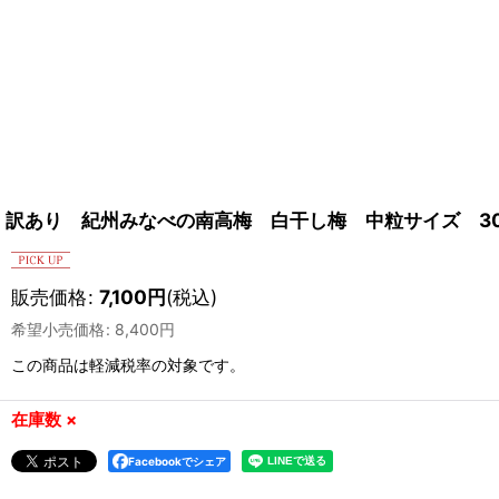
訳あり 紀州みなべの南高梅 白干し梅 中粒サイズ 30
販売価格
:
7,100
円
(税込)
希望小売価格
:
8,400
円
この商品は軽減税率の対象です。
在庫数 ×
Facebookでシェア