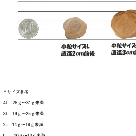
＊サイズ参考
4L 25ｇ〜31ｇ未満
3L 19ｇ〜25ｇ未満
2L 14ｇ〜19ｇ未満
L 10ｇ〜14ｇ未満