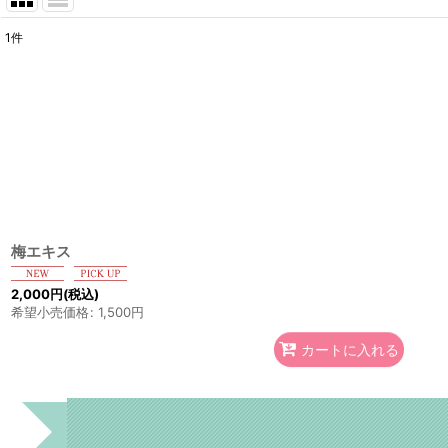
1
件
サブカテゴリ
:
表示数
:
並び順
:
梅エキス
2,000
円
(税込)
希望小売価格
:
1,500
円
カートに入れる