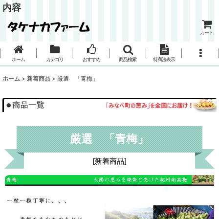
内容
カート
ホーム
カテゴリ
おすすめ
商品検索
特商法表示
ホーム
>
新着商品
>
厳選 「青梅」
厳選 「青梅」
[
新着商品
]