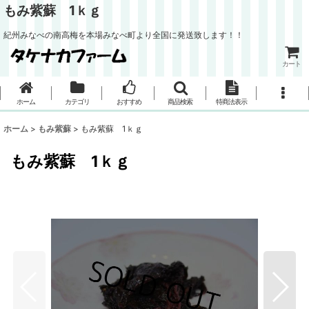
もみ紫蘇 1ｋｇ
紀州みなべの南高梅を本場みなべ町より全国に発送致します！！
カート
ホーム
カテゴリ
おすすめ
商品検索
特商法表示
ホーム
>
もみ紫蘇
>
もみ紫蘇 1ｋｇ
もみ紫蘇 1ｋｇ