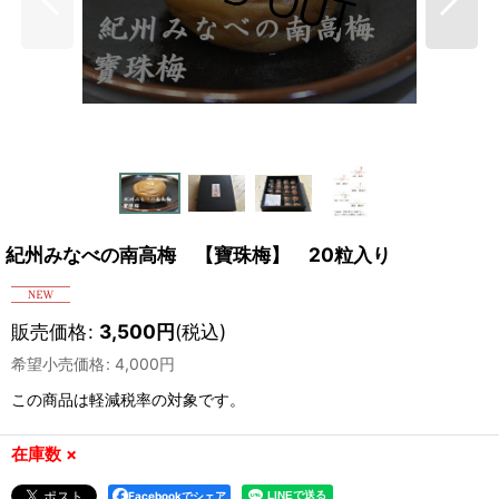
紀州みなべの南高梅 【寶珠梅】 20粒入り
販売価格
:
3,500
円
(税込)
希望小売価格
:
4,000
円
この商品は軽減税率の対象です。
在庫数 ×
Facebookでシェア