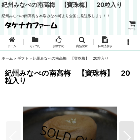
紀州みなべの南高梅 【寶珠梅】 20粒入り
紀州みなべの南高梅を本場みなべ町より全国に発送致します！！
カート
ホーム
カテゴリ
おすすめ
商品検索
特商法表示
ホーム
>
ギフト
>
紀州みなべの南高梅 【寶珠梅】 20粒入り
紀州みなべの南高梅 【寶珠梅】 20
粒入り