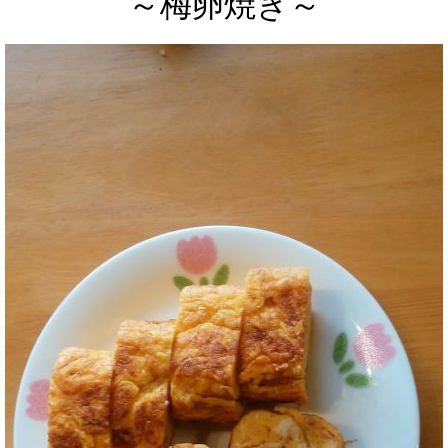
～梅卵焼き～