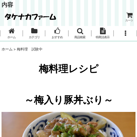
内容
カート
ホーム
カテゴリ
おすすめ
商品検索
特商法表示
ホーム
>
梅料理 試験中
梅料理レシピ
～梅入り豚丼ぶり～